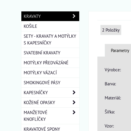
KRAVATY
KOŠILE
2
Položky
SETY - KRAVATY A MOTÝLKY
S KAPESNÍČKY
Parametry
SVATEBNÍ KRAVATY
MOTÝLKY PŘEDVÁZÁNÉ
Výrobce:
MOTÝLKY VÁZACÍ
SMOKINGOVÉ PÁSY
Barva:
KAPESNÍČKY
Materiál:
KOŽENÉ OPASKY
Šířka:
MANŽETOVÉ
KNOFLÍČKY
Vzor:
KRAVATOVÉ SPONY