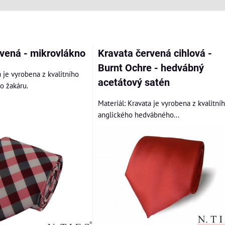
am
bulka
vená - mikrovlákno
Kravata červená cihlová -
Burnt Ochre - hedvábný
a je vyrobena z kvalitního
acetátový satén
o žakáru.
Materiál: Kravata je vyrobena z kvalitní
anglického hedvábného...