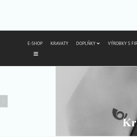
E-SHOP
KRAVATY
DOPLŇKY
VÝROBKY S F