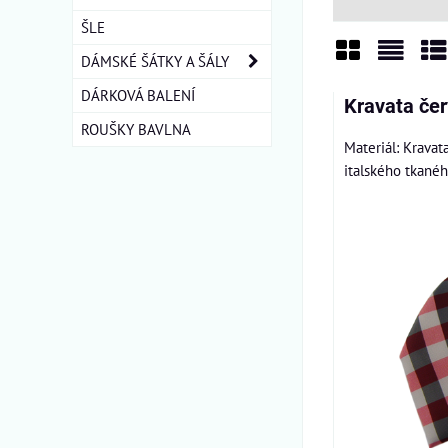
ŠLE
DÁMSKÉ ŠÁTKY A ŠÁLY
Mřížka
Sezn
Ta
DÁRKOVÁ BALENÍ
Kravata čer
ROUŠKY BAVLNA
Materiál: Kravat
italského tkanéh