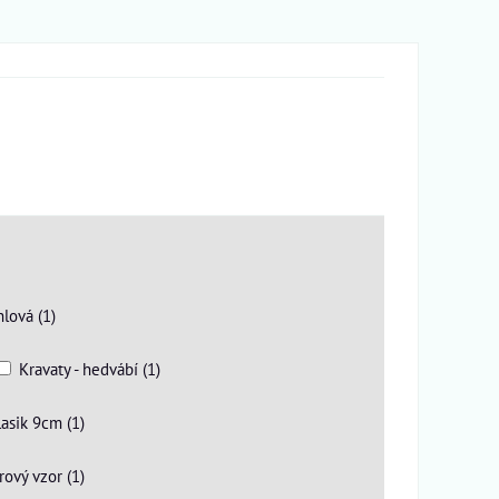
hlová (1)
Kravaty - hedvábí (1)
lasik 9cm (1)
rový vzor (1)