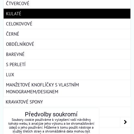
ČTVERCOVÉ
KULATÉ
CELOKOVOVÉ
ČERNÉ
OBDÉLNÍKOVÉ
BAREVNÉ
S PERLETÍ
LUX
MANŽETOVÉ KNOFLÍČKY S VLASTNÍM
MONOGRAMEM/DESIGNEM
KRAVATOVÉ SPONY
ŠLE
Předvolby soukromí
Soubory cookie používáme k vylepšení vaší návštěvy
DÁMSKÉ ŠÁTKY A ŠÁLY
tohoto webu, k analýze jeho výkonu a ke shromažďování
údajů o jeho používání. Můžeme k tomu použít nástroje a
služby třetích stran a shromážděná data mohou být
DÁRKOVÁ BALENÍ