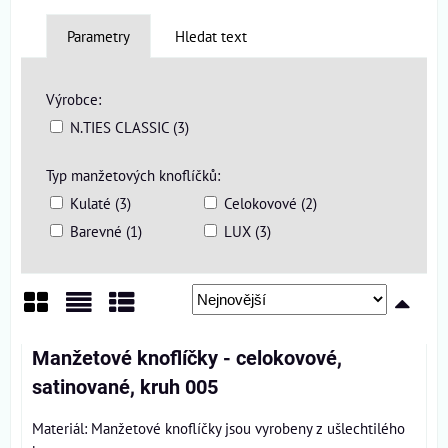
Parametry
Hledat text
Výrobce:
N.TIES CLASSIC (3)
Typ manžetových knoflíčků:
Kulaté (3)
Celokovové (2)
Barevné (1)
LUX (3)
Mřížka
Seznam
Tabulka
Manžetové knoflíčky - celokovové,
satinované, kruh 005
Materiál: Manžetové knoflíčky jsou vyrobeny z ušlechtilého