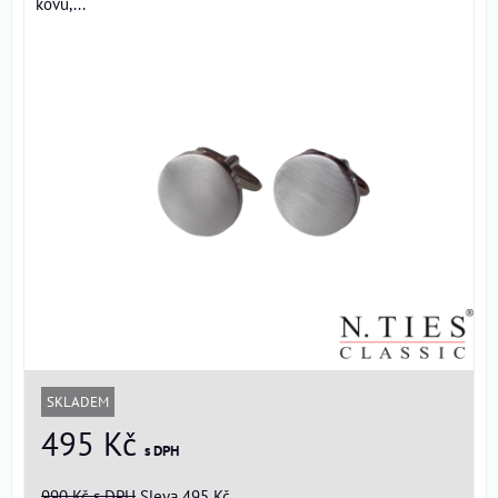
kovu,...
SKLADEM
495 Kč
s DPH
990 Kč
s DPH
Sleva 495 Kč