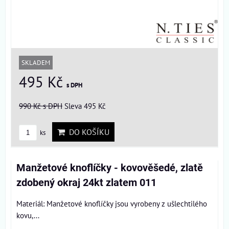
SKLADEM
495 Kč
s DPH
990 Kč
s DPH
Sleva 495 Kč
DO KOŠÍKU
ks
Manžetové knoflíčky - kovověšedé, zlatě
zdobený okraj 24kt zlatem 011
Materiál: Manžetové knoflíčky jsou vyrobeny z ušlechtilého
kovu,...