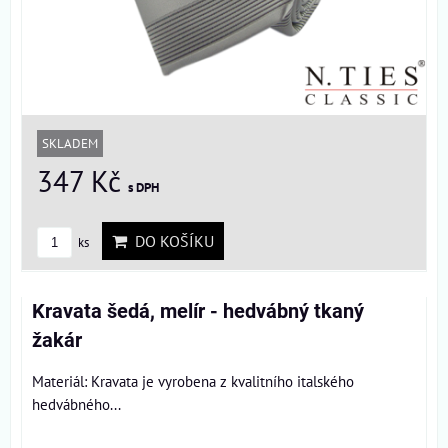
SKLADEM
347 Kč
s DPH
DO KOŠÍKU
ks
Kravata šedá, melír - hedvábný tkaný
žakár
Materiál: Kravata je vyrobena z kvalitního italského
hedvábného...