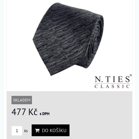
SKLADEM
477 Kč
s DPH
DO KOŠÍKU
ks