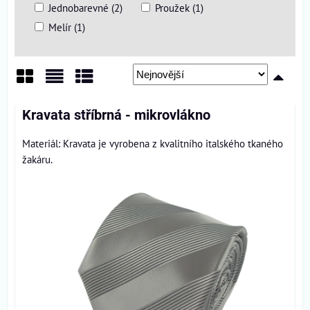
Jednobarevné (2)
Proužek (1)
Melír (1)
Mřížka
Seznam
Tabulka
Kravata stříbrná - mikrovlákno
Materiál: Kravata je vyrobena z kvalitního italského tkaného
žakáru.