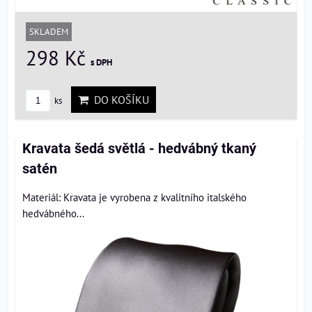
SKLADEM
298 Kč
s DPH
DO KOŠÍKU
ks
Kravata šedá světlá - hedvábný tkaný
satén
Materiál: Kravata je vyrobena z kvalitního italského
hedvábného...