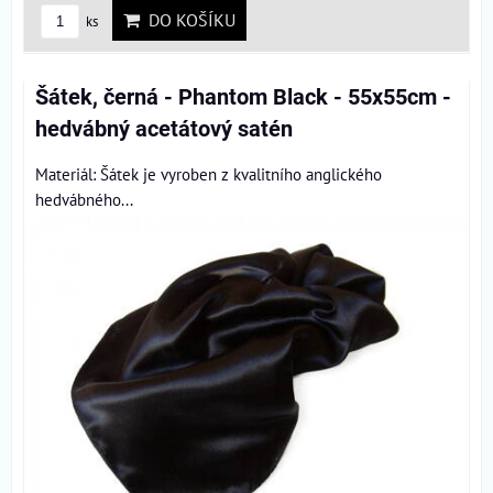
DO KOŠÍKU
ks
Šátek, černá - Phantom Black - 55x55cm -
hedvábný acetátový satén
Materiál: Šátek je vyroben z kvalitního anglického
hedvábného...