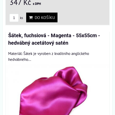
347 Kč
s DPH
DO KOŠÍKU
ks
Šátek, fuchsiová - Magenta - 55x55cm -
hedvábný acetátový satén
Materiál: Šátek je vyroben z kvalitního anglického
hedvábného...