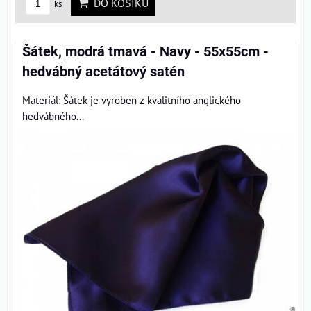
DO KOŠÍKU
ks
Šátek, modrá tmavá - Navy - 55x55cm -
hedvábný acetátový satén
Materiál: Šátek je vyroben z kvalitního anglického
hedvábného...