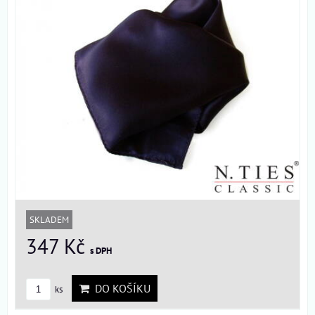
SKLADEM
347 Kč
s DPH
DO KOŠÍKU
ks