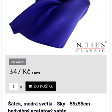
SKLADEM
347 Kč
s DPH
DO KOŠÍKU
ks
Šátek, modrá světlá - Sky - 55x55cm -
hedvábný acetátový satén