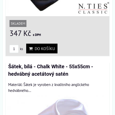
SKLADEM
347 Kč
s DPH
DO KOŠÍKU
ks
Šátek, bílá - Chalk White - 55x55cm -
hedvábný acetátový satén
Materiál: Šátek je vyroben z kvalitního anglického
hedvábného...