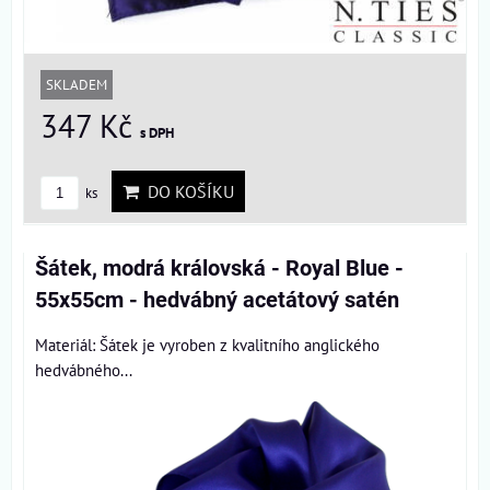
SKLADEM
347 Kč
s DPH
DO KOŠÍKU
ks
Šátek, modrá královská - Royal Blue -
55x55cm - hedvábný acetátový satén
Materiál: Šátek je vyroben z kvalitního anglického
hedvábného...