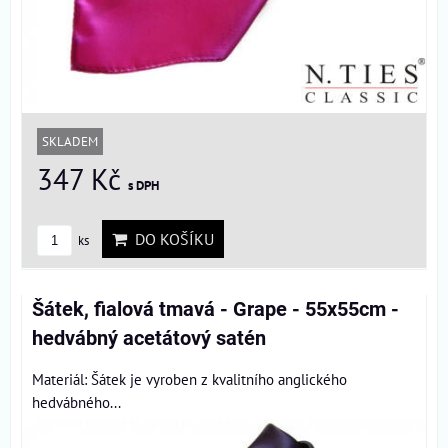
SKLADEM
347 Kč
s DPH
DO KOŠÍKU
ks
Šátek, fialová tmavá - Grape - 55x55cm -
hedvábný acetátový satén
Materiál: Šátek je vyroben z kvalitního anglického
hedvábného...