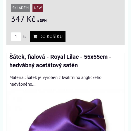
SKLADEM
NEW
347 Kč
s DPH
DO KOŠÍKU
ks
Šátek, fialová - Royal Lilac - 55x55cm -
hedvábný acetátový satén
Materiál: Šátek je vyroben z kvalitního anglického
hedvábného...