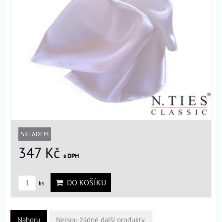
SKLADEM
347 Kč
s DPH
DO KOŠÍKU
ks
Nahoru
Nejsou žádné další produkty.