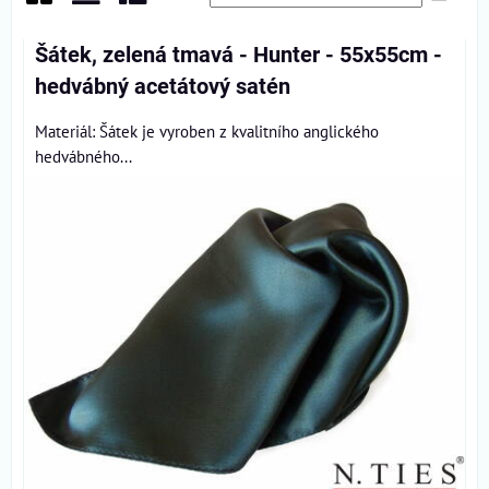
Mřížka
Seznam
Tabulka
Šátek, zelená tmavá - Hunter - 55x55cm -
hedvábný acetátový satén
Materiál: Šátek je vyroben z kvalitního anglického
hedvábného...