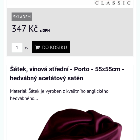
SKLADEM
347 Kč
s DPH
DO KOŠÍKU
ks
Šátek, vínová střední - Porto - 55x55cm -
hedvábný acetátový satén
Materiál: Šátek je vyroben z kvalitního anglického
hedvábného...