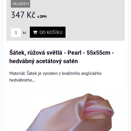
SKLADEM
347 Kč
s DPH
DO KOŠÍKU
ks
Šátek, růžová světlá - Pearl - 55x55cm -
hedvábný acetátový satén
Materiál: Šátek je vyroben z kvalitního anglického
hedvábného...