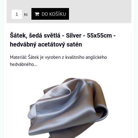
DO KOŠÍKU
ks
Šátek, šedá světlá - Silver - 55x55cm -
hedvábný acetátový satén
Materiál: Šátek je vyroben z kvalitního anglického
hedvábného...