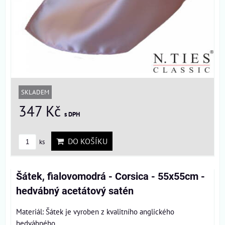
SKLADEM
347 Kč
s DPH
DO KOŠÍKU
ks
Šátek, fialovomodrá - Corsica - 55x55cm -
hedvábný acetátový satén
Materiál: Šátek je vyroben z kvalitního anglického
hedvábného...