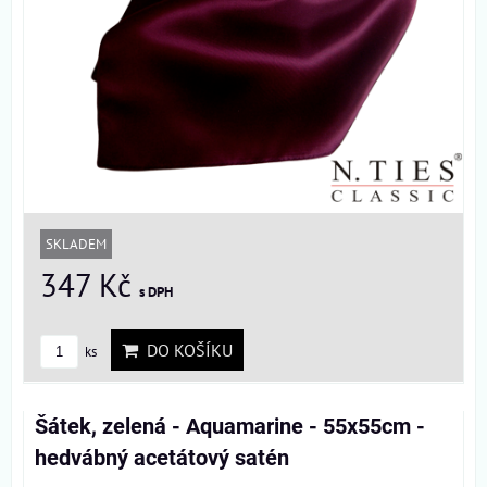
SKLADEM
347 Kč
s DPH
DO KOŠÍKU
ks
Šátek, zelená - Aquamarine - 55x55cm -
hedvábný acetátový satén