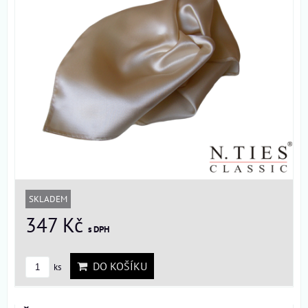
SKLADEM
347 Kč
s DPH
DO KOŠÍKU
ks