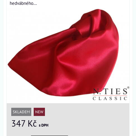
hedvábného...
SKLADEM
NEW
347 Kč
s DPH