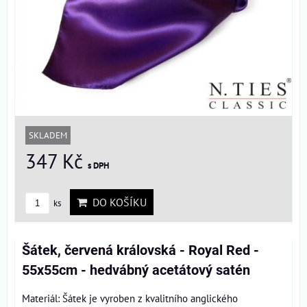
SKLADEM
347 Kč
s DPH
DO KOŠÍKU
ks
Šátek, červená královská - Royal Red -
55x55cm - hedvábný acetátový satén
Materiál: Šátek je vyroben z kvalitního anglického