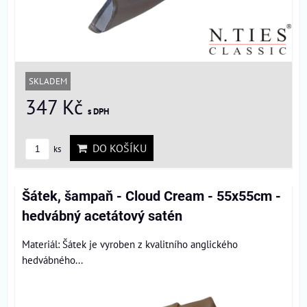
SKLADEM
347 Kč
s DPH
DO KOŠÍKU
ks
Šátek, šampaň - Cloud Cream - 55x55cm -
hedvábný acetátový satén
Materiál: Šátek je vyroben z kvalitního anglického
hedvábného...