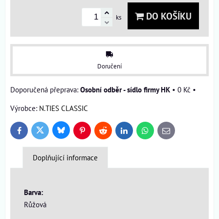
DO KOŠÍKU
ks
Doručení
Osobní odběr - sídlo firmy HK
•
0 Kč
•
Výrobce:
N.TIES CLASSIC
Bluesky
Twitter
Facebook
Pinterest
Reddit
LinkedIn
WhatsApp
E-
mail
Doplňující informace
Barva:
Růžová