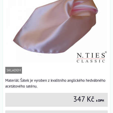
SKLADEM
Materiál: Šátek je vyroben z kvalitního anglického hedvábného
acetátového saténu.
347 Kč
s DPH