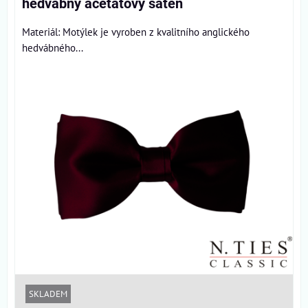
hedvábný acetátový satén
Materiál: Motýlek je vyroben z kvalitního anglického
hedvábného...
SKLADEM