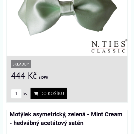
SKLADEM
444 Kč
s DPH
DO KOŠÍKU
ks
Motýlek asymetrický, zelená - Mint Cream
- hedvábný acetátový satén