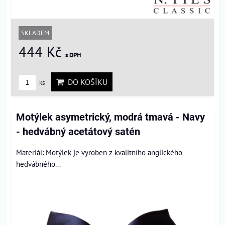
SKLADEM
444 Kč
s DPH
DO KOŠÍKU
ks
Motýlek asymetrický, modrá tmavá - Navy
- hedvábný acetátový satén
Materiál: Motýlek je vyroben z kvalitního anglického
hedvábného...