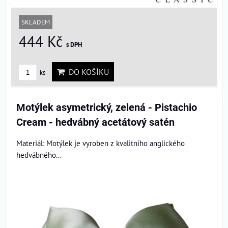
SKLADEM
444 Kč
s DPH
DO KOŠÍKU
ks
Motýlek asymetrický, zelená - Pistachio
Cream - hedvábný acetátový satén
Materiál: Motýlek je vyroben z kvalitního anglického
hedvábného...