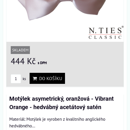
SKLADEM
444 Kč
s DPH
DO KOŠÍKU
ks
Motýlek asymetrický, oranžová - Vibrant
Orange - hedvábný acetátový satén
Materiál: Motýlek je vyroben z kvalitního anglického
hedvábného...