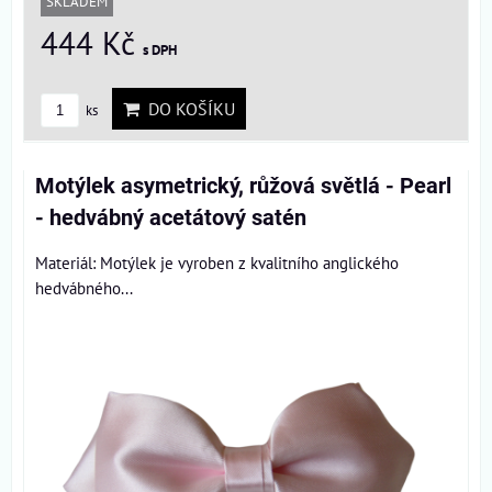
SKLADEM
444 Kč
s DPH
DO KOŠÍKU
ks
Motýlek asymetrický, růžová světlá - Pearl
- hedvábný acetátový satén
Materiál: Motýlek je vyroben z kvalitního anglického
hedvábného...