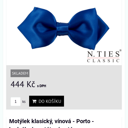
SKLADEM
444 Kč
s DPH
DO KOŠÍKU
ks
Motýlek klasický, vínová - Porto -