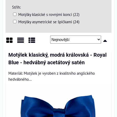
Střih:
Motýlky klasické s rovnými konci (22)
Motýlky asymetrické se špičkami (24)
Mřížka
Seznam
Tabulka
Motýlek klasický, modrá královská - Royal
Blue - hedvábný acetátový satén
Materiál: Motýlek je vyroben z kvalitního anglického
hedvábného...