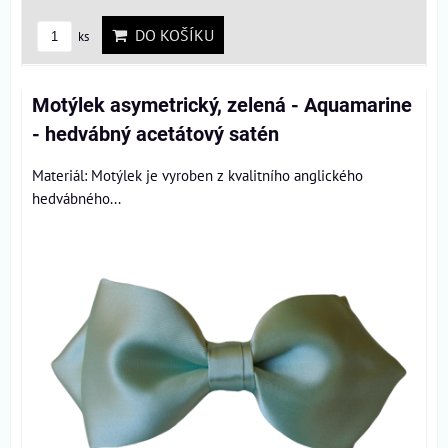
DO KOŠÍKU
ks
Motýlek asymetrický, zelená - Aquamarine
- hedvábný acetátový satén
Materiál: Motýlek je vyroben z kvalitního anglického
hedvábného...