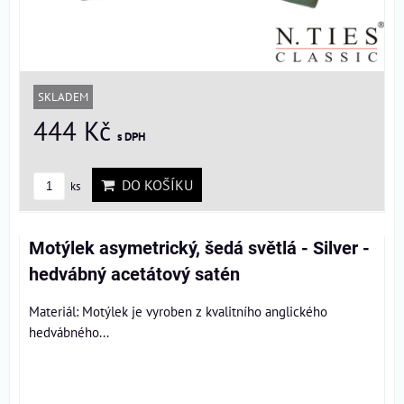
SKLADEM
444 Kč
s DPH
DO KOŠÍKU
ks
Motýlek asymetrický, šedá světlá - Silver -
hedvábný acetátový satén
Materiál: Motýlek je vyroben z kvalitního anglického
hedvábného...