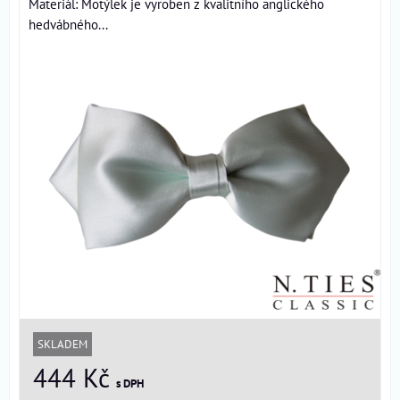
Materiál: Motýlek je vyroben z kvalitního anglického
hedvábného...
SKLADEM
444 Kč
s DPH