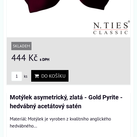
SKLADEM
444 Kč
s DPH
DO KOŠÍKU
ks
Motýlek asymetrický, zlatá - Gold Pyrite -
hedvábný acetátový satén
Materiál: Motýlek je vyroben z kvalitního anglického
hedvábného...