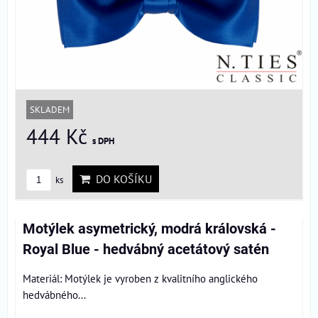
SKLADEM
444 Kč
s DPH
DO KOŠÍKU
ks
Motýlek asymetrický, modrá královská -
Royal Blue - hedvábný acetátový satén
Materiál: Motýlek je vyroben z kvalitního anglického
hedvábného...