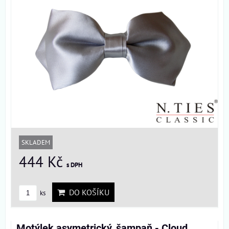
SKLADEM
444 Kč
s DPH
DO KOŠÍKU
ks
Motýlek asymetrický, šampaň - Cloud