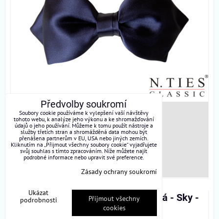
Předvolby soukromí
Soubory cookie používáme k vylepšení vaší návštěvy
SKLADEM
tohoto webu, k analýze jeho výkonu a ke shromažďování
údajů o jeho používání. Můžeme k tomu použít nástroje a
444 Kč
služby třetích stran a shromážděná data mohou být
s DPH
přenášena partnerům v EU, USA nebo jiných zemích.
Kliknutím na „Přijmout všechny soubory cookie“ vyjadřujete
svůj souhlas s tímto zpracováním. Níže můžete najít
podrobné informace nebo upravit své preference.
DO KOŠÍKU
ks
Zásady ochrany soukromí
Ukázat
Motýlek asymetrický, modrá světlá - Sky -
Přijmout všechny
podrobnosti
cookies
hedvábný acetátový satén