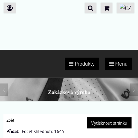
Produkty
Menu
Zpět
Vytisknout stránku
Přidal:
Počet shlédnutí: 1645