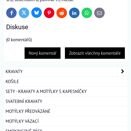
Bluesky
Twitter
Facebook
Pinterest
Reddit
LinkedIn
WhatsApp
E-
mail
Diskuse
(0 komentářů)
Nový komentář
Zobrazit všechny komentáře
KRAVATY
KOŠILE
SETY - KRAVATY A MOTÝLKY S KAPESNÍČKY
SVATEBNÍ KRAVATY
MOTÝLKY PŘEDVÁZÁNÉ
MOTÝLKY VÁZACÍ