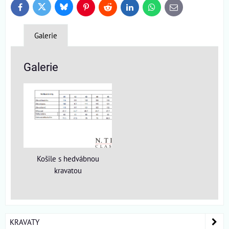
Bluesky
Twitter
Facebook
Pinterest
Reddit
LinkedIn
WhatsApp
E-
mail
Galerie
Galerie
Košile s hedvábnou
kravatou
KRAVATY