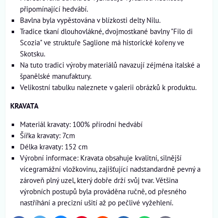
připomínající hedvábí.
Bavlna byla vypěstována v blízkosti delty Nilu.
Tradice tkaní dlouhovlákné, dvojmostkané bavlny "Filo di
Scozia" ve struktuře Saglione má historické kořeny ve
Skotsku.
Na tuto tradici výroby materiálů navazují zéjména italské a
španělské manufaktury.
Velikostní tabulku naleznete v galerii obrázků k produktu.
KRAVATA
Materiál kravaty: 100% přírodní hedvábí
Šířka kravaty: 7cm
Délka kravaty: 152 cm
Výrobní informace: Kravata obsahuje kvalitní, silnější
vícegramážní vložkovinu, zajišťující nadstandardně pevný a
zároveň plný uzel, který dobře drží svůj tvar. Většina
výrobních postupů byla prováděna ručně, od přesného
nastříhání a precizní ušití až po pečlivé vyžehlení.