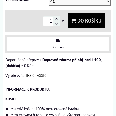
DO KOŠÍKU
ks
Doručení
Dopravné zdarma při obj. nad 1400,-
(dobírka)
•
0 Kč
•
Výrobce:
N.TIES CLASSIC
INFORMACE K PRODUKTU:
KOŠILE
Materiá košile: 100% mercerovaná bavlna
Mercerovaná bavlna se vyznačuje výraznou hebkostí,