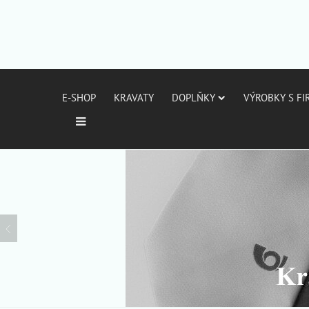
E-SHOP
KRAVATY
DOPLŇKY
VÝROBKY S F