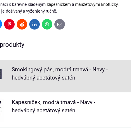
inaci s barevně sladěným
kapesníčkem
a
manžetovými knoflíčky
.
 je došívaný a vyžehlený ručně.
uesky
Pinterest
Reddit
LinkedIn
WhatsApp
E-
mail
 produkty
Smokingový pás, modrá tmavá - Navy -
hedvábný acetátový satén
Kapesníček, modrá tmavá - Navy -
hedvábný acetátový satén