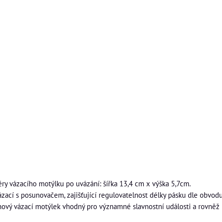
ěry vázacího motýlku po uvázání: šířka 13,4 cm x výška 5,7cm.
ázací s posunovačem, zajišťující regulovatelnost délky pásku dle obvod
nový vázací motýlek vhodný pro významné slavnostní události a rovněž