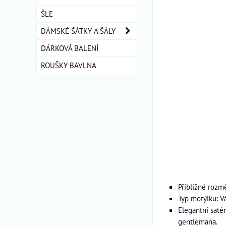
ŠLE
DÁMSKÉ ŠÁTKY A ŠÁLY
DÁRKOVÁ BALENÍ
ROUŠKY BAVLNA
Přibližné rozm
Typ motýlku: V
Elegantní saté
gentlemana.