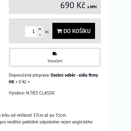
690 Kč
s DPH
DO KOŠÍKU
ks
Doručení
Osobní odběr - sídlo firmy
HK
•
0 Kč
•
Výrobce:
N.TIES CLASSIC
u krku od velikosti 37cm až po 55cm.
 pro nedělní poklidné odpoledne nejen anglického