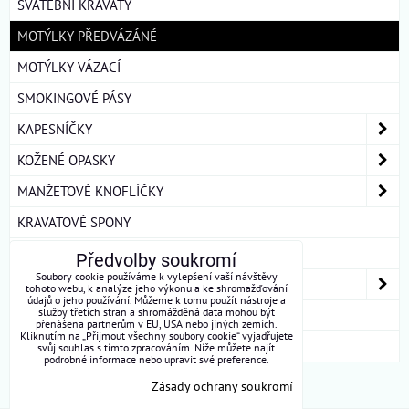
SVATEBNÍ KRAVATY
MOTÝLKY PŘEDVÁZÁNÉ
MOTÝLKY VÁZACÍ
SMOKINGOVÉ PÁSY
KAPESNÍČKY
KOŽENÉ OPASKY
MANŽETOVÉ KNOFLÍČKY
KRAVATOVÉ SPONY
ŠLE
Předvolby soukromí
Soubory cookie používáme k vylepšení vaší návštěvy
DÁMSKÉ ŠÁTKY A ŠÁLY
tohoto webu, k analýze jeho výkonu a ke shromažďování
údajů o jeho používání. Můžeme k tomu použít nástroje a
služby třetích stran a shromážděná data mohou být
DÁRKOVÁ BALENÍ
přenášena partnerům v EU, USA nebo jiných zemích.
Kliknutím na „Přijmout všechny soubory cookie“ vyjadřujete
ROUŠKY BAVLNA
svůj souhlas s tímto zpracováním. Níže můžete najít
podrobné informace nebo upravit své preference.
Zásady ochrany soukromí