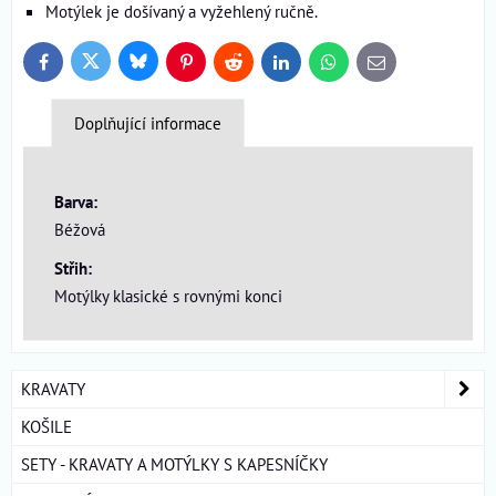
Motýlek je došívaný a vyžehlený ručně.
Bluesky
Twitter
Facebook
Pinterest
Reddit
LinkedIn
WhatsApp
E-
mail
Doplňující informace
Barva:
Béžová
Střih:
Motýlky klasické s rovnými konci
KRAVATY
KOŠILE
SETY - KRAVATY A MOTÝLKY S KAPESNÍČKY