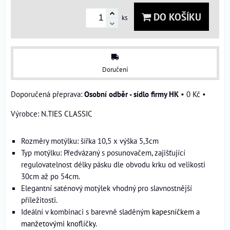
DO KOŠÍKU
ks
Doručení
Osobní odběr - sídlo firmy HK
•
0 Kč
•
Výrobce:
N.TIES CLASSIC
Rozměry motýlku: šířka 10,5 x výška 5,3cm
Typ motýlku: Předvázaný s posunovačem, zajišťující
regulovatelnost délky pásku dle obvodu krku od velikosti
30cm až po 54cm.
Elegantní saténový motýlek vhodný pro slavnostnější
příležitosti.
Ideální v kombinaci s barevně sladěným
kapesníčkem
a
manžetovými knoflíčky
.