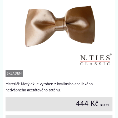
SKLADEM
Materiál: Motýlek je vyroben z kvalitního anglického
hedvábného acetátového saténu.
444 Kč
s DPH