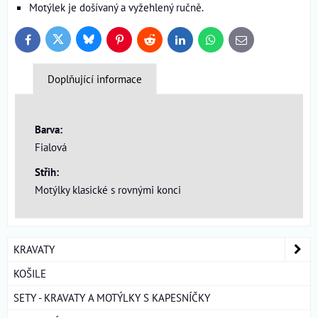
Motýlek je došívaný a vyžehlený ručně.
Bluesky
Twitter
Facebook
Pinterest
Reddit
LinkedIn
WhatsApp
E-
mail
Doplňující informace
Barva:
Fialová
Střih:
Motýlky klasické s rovnými konci
KRAVATY
KOŠILE
SETY - KRAVATY A MOTÝLKY S KAPESNÍČKY