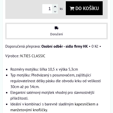
DO KOŠÍKU
ks
Doručení
Osobní odběr - sídlo firmy HK
•
0 Kč
•
Výrobce:
N.TIES CLASSIC
Rozměry motýlku: šířka 10,5 x výška 5,3cm
Typ motýlku: Předvázaný s posunovačem, zajišťující
regulovatelnost délky pásku dle obvodu krku od velikosti
30cm až po 54cm.
Elegantní saténový motýlek vhodný pro slavnostnější
příležitosti.
Ideální v kombinaci s barevně sladěným
kapesníčkem
a
manžetovými knoflíčky
.