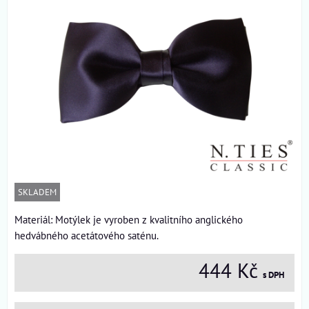
SKLADEM
Materiál: Motýlek je vyroben z kvalitního anglického
hedvábného acetátového saténu.
444 Kč
s DPH