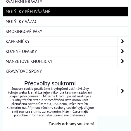
SVATEBNÍ KRAVATY
MOTÝLKY PŘEDVÁZÁNÉ
MOTÝLKY VÁZACÍ
SMOKINGOVÉ PÁSY
KAPESNÍČKY
KOŽENÉ OPASKY
MANŽETOVÉ KNOFLÍČKY
KRAVATOVÉ SPONY
ŠLE
Předvolby soukromí
Soubory cookie používáme k vylepšení vaší návštěvy
DÁMSKÉ ŠÁTKY A ŠÁLY
tohoto webu, k analýze jeho výkonu a ke shromažďování
údajů o jeho používání. Můžeme k tomu použít nástroje a
služby třetích stran a shromážděná data mohou být
DÁRKOVÁ BALENÍ
přenášena partnerům v EU, USA nebo jiných zemích.
Kliknutím na „Přijmout všechny soubory cookie“ vyjadřujete
ROUŠKY BAVLNA
svůj souhlas s tímto zpracováním. Níže můžete najít
podrobné informace nebo upravit své preference.
Zásady ochrany soukromí