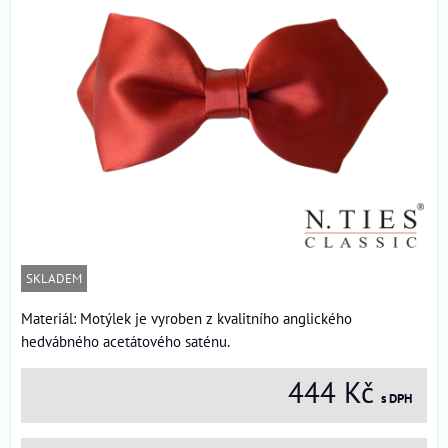
SKLADEM
Materiál: Motýlek je vyroben z kvalitního anglického
hedvábného acetátového saténu.
444 Kč
s DPH