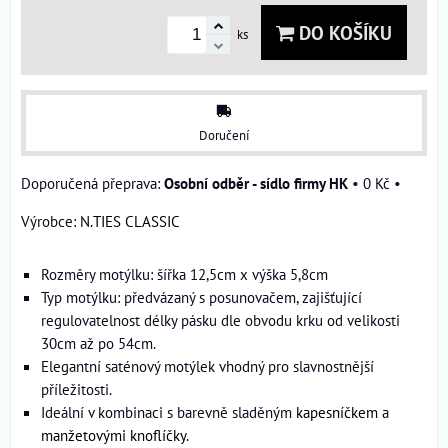
DO KOŠÍKU
ks
Doručení
Osobní odběr - sídlo firmy HK
•
0 Kč
•
Výrobce:
N.TIES CLASSIC
Rozměry motýlku: šířka 12,5cm x výška 5,8cm
Typ motýlku: předvázaný s posunovačem, zajišťující
regulovatelnost délky pásku dle obvodu krku od velikosti
30cm až po 54cm.
Elegantní saténový motýlek vhodný pro slavnostnější
příležitosti.
Ideální v kombinaci s barevně sladěným
kapesníčkem
a
manžetovými knoflíčky
.