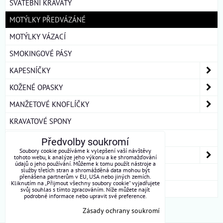
SVATEBNÍ KRAVATY
MOTÝLKY PŘEDVÁZÁNÉ
MOTÝLKY VÁZACÍ
SMOKINGOVÉ PÁSY
KAPESNÍČKY
KOŽENÉ OPASKY
MANŽETOVÉ KNOFLÍČKY
KRAVATOVÉ SPONY
ŠLE
Předvolby soukromí
Soubory cookie používáme k vylepšení vaší návštěvy
DÁMSKÉ ŠÁTKY A ŠÁLY
tohoto webu, k analýze jeho výkonu a ke shromažďování
údajů o jeho používání. Můžeme k tomu použít nástroje a
služby třetích stran a shromážděná data mohou být
DÁRKOVÁ BALENÍ
přenášena partnerům v EU, USA nebo jiných zemích.
Kliknutím na „Přijmout všechny soubory cookie“ vyjadřujete
ROUŠKY BAVLNA
svůj souhlas s tímto zpracováním. Níže můžete najít
podrobné informace nebo upravit své preference.
Zásady ochrany soukromí