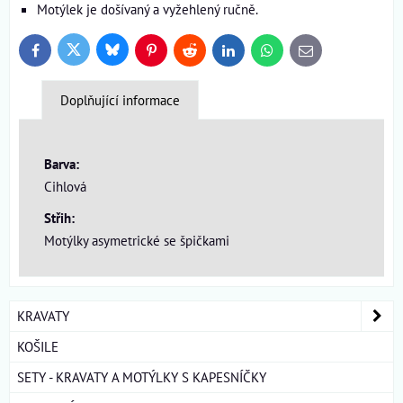
Motýlek je došívaný a vyžehlený ručně.
Bluesky
Twitter
Facebook
Pinterest
Reddit
LinkedIn
WhatsApp
E-
mail
Doplňující informace
Barva:
Cihlová
Střih:
Motýlky asymetrické se špičkami
KRAVATY
KOŠILE
SETY - KRAVATY A MOTÝLKY S KAPESNÍČKY