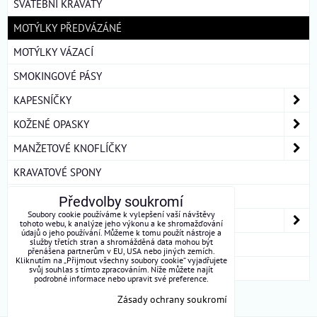
SVATEBNÍ KRAVATY
MOTÝLKY PŘEDVÁZÁNÉ
MOTÝLKY VÁZACÍ
SMOKINGOVÉ PÁSY
KAPESNÍČKY
KOŽENÉ OPASKY
MANŽETOVÉ KNOFLÍČKY
KRAVATOVÉ SPONY
ŠLE
Předvolby soukromí
Soubory cookie používáme k vylepšení vaší návštěvy
DÁMSKÉ ŠÁTKY A ŠÁLY
tohoto webu, k analýze jeho výkonu a ke shromažďování
údajů o jeho používání. Můžeme k tomu použít nástroje a
služby třetích stran a shromážděná data mohou být
DÁRKOVÁ BALENÍ
přenášena partnerům v EU, USA nebo jiných zemích.
Kliknutím na „Přijmout všechny soubory cookie“ vyjadřujete
ROUŠKY BAVLNA
svůj souhlas s tímto zpracováním. Níže můžete najít
podrobné informace nebo upravit své preference.
Zásady ochrany soukromí