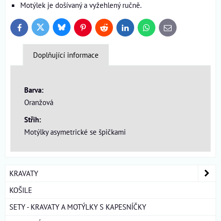
Motýlek je došívaný a vyžehlený ručně.
Bluesky
Twitter
Facebook
Pinterest
Reddit
LinkedIn
WhatsApp
E-
mail
Doplňující informace
Barva:
Oranžová
Střih:
Motýlky asymetrické se špičkami
KRAVATY
KOŠILE
SETY - KRAVATY A MOTÝLKY S KAPESNÍČKY