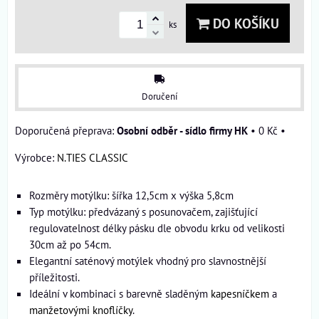
DO KOŠÍKU
ks
Doručení
Osobní odběr - sídlo firmy HK
•
0 Kč
•
Výrobce:
N.TIES CLASSIC
Rozměry motýlku: šířka 12,5cm x výška 5,8cm
Typ motýlku: předvázaný s posunovačem, zajišťující
regulovatelnost délky pásku dle obvodu krku od velikosti
30cm až po 54cm.
Elegantní saténový motýlek vhodný pro slavnostnější
příležitosti.
Ideální v kombinaci s barevně sladěným
kapesníčkem
a
manžetovými knoflíčky
.