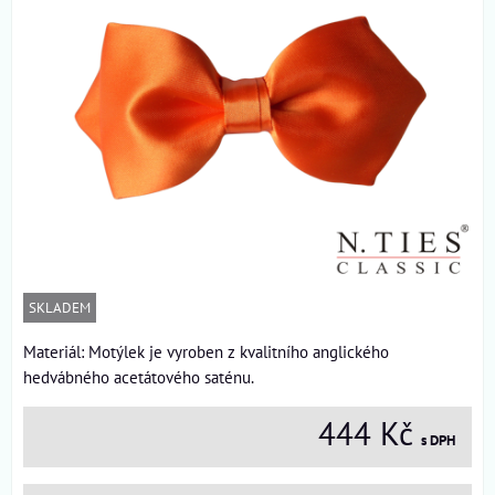
SKLADEM
Materiál: Motýlek je vyroben z kvalitního anglického
hedvábného acetátového saténu.
444 Kč
s DPH