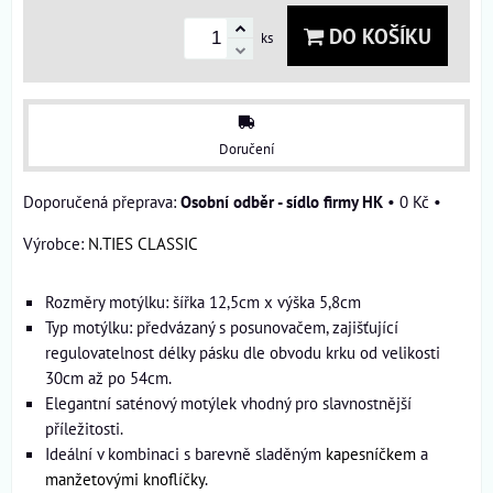
DO KOŠÍKU
ks
Doručení
Osobní odběr - sídlo firmy HK
•
0 Kč
•
Výrobce:
N.TIES CLASSIC
Rozměry motýlku: šířka 12,5cm x výška 5,8cm
Typ motýlku: předvázaný s posunovačem, zajišťující
regulovatelnost délky pásku dle obvodu krku od velikosti
30cm až po 54cm.
Elegantní saténový motýlek vhodný pro slavnostnější
příležitosti.
Ideální v kombinaci s barevně sladěným
kapesníčkem
a
manžetovými knoflíčky
.