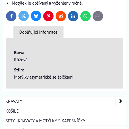
Motýlek je došívaný a vyžehlený ručně.
Bluesky
Twitter
Facebook
Pinterest
Reddit
LinkedIn
WhatsApp
E-
mail
Doplňující informace
Barva:
Růžová
Střih:
Motýlky asymetrické se špičkami
KRAVATY
KOŠILE
SETY - KRAVATY A MOTÝLKY S KAPESNÍČKY