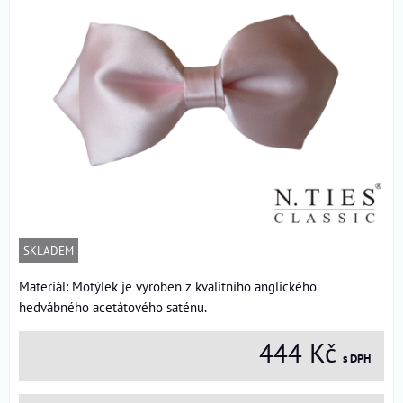
SKLADEM
Materiál: Motýlek je vyroben z kvalitního anglického
hedvábného acetátového saténu.
444 Kč
s DPH