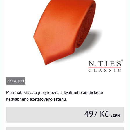
SKLADEM
Materiál: Kravata je vyrobena z kvalitního anglického
hedvábného acetátového saténu.
497 Kč
s DPH