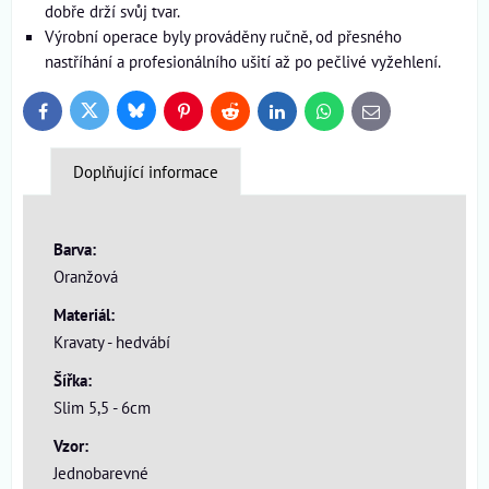
dobře drží svůj tvar.
Výrobní operace byly prováděny ručně, od přesného
nastříhání a profesionálního ušití až po pečlivé vyžehlení.
Bluesky
Twitter
Facebook
Pinterest
Reddit
LinkedIn
WhatsApp
E-
mail
Doplňující informace
Barva:
Oranžová
Materiál:
Kravaty - hedvábí
Šířka:
Slim 5,5 - 6cm
Vzor:
Jednobarevné