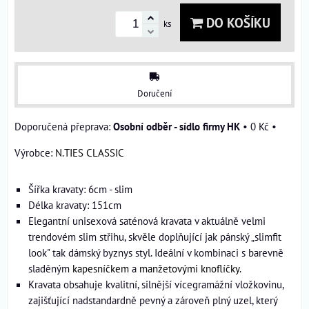
DO KOŠÍKU
ks
Doručení
Osobní odběr - sídlo firmy HK
•
0 Kč
•
Výrobce:
N.TIES CLASSIC
Šířka kravaty: 6cm - slim
Délka kravaty: 151cm
Elegantní unisexová saténová kravata v aktuálně velmi
trendovém slim střihu, skvěle doplňující jak pánský „slimfit
look" tak dámský byznys styl. Ideální v kombinaci s barevně
sladěným
kapesníčkem
a
manžetovými knoflíčky
.
Kravata obsahuje kvalitní, silnější vícegramážní vložkovinu,
zajišťující nadstandardně pevný a zároveň plný uzel, který