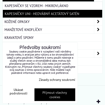
KAPESNÍČKY SE VZOREM - MIKROVLÁKNO
KAPESNÍČKY UNI - HEDVÁBNÝ ACETÁTOVÝ SATÉN
KOŽENÉ OPASKY
MANŽETOVÉ KNOFLÍČKY
KRAVATOVÉ SPONY
ŠLE
Předvolby soukromí
Soubory cookie používáme k vylepšení vaší návštěvy
DÁMSKÉ ŠÁTKY A ŠÁLY
tohoto webu, k analýze jeho výkonu a ke shromažďování
údajů o jeho používání. Můžeme k tomu použít nástroje a
služby třetích stran a shromážděná data mohou být
DÁRKOVÁ BALENÍ
přenášena partnerům v EU, USA nebo jiných zemích.
Kliknutím na „Přijmout všechny soubory cookie“ vyjadřujete
ROUŠKY BAVLNA
svůj souhlas s tímto zpracováním. Níže můžete najít
podrobné informace nebo upravit své preference.
Zásady ochrany soukromí
Ukázat
Předvolby soukromí
Zásady ochrany soukromí
Přijmout všechny
podrobnosti
cookies
Vytvořeno systémem:
ByznysWeb.cz