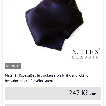
SKLADEM
Materiál: Kapesníček je vyroben z kvalitního anglického
hedvábného acetátového saténu.
247 Kč
s DPH