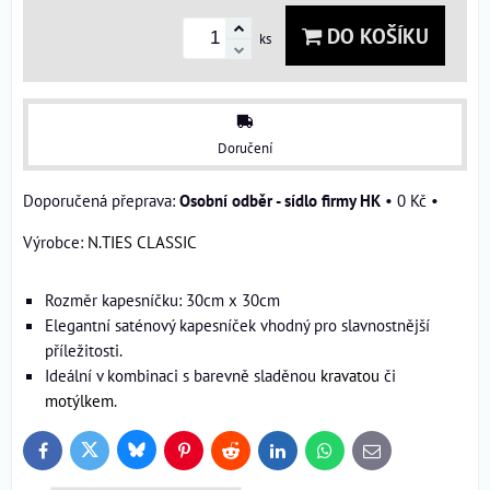
DO KOŠÍKU
ks
Doručení
Osobní odběr - sídlo firmy HK
•
0 Kč
•
Výrobce:
N.TIES CLASSIC
Rozměr kapesníčku: 30cm x 30cm
Elegantní saténový kapesníček vhodný pro slavnostnější
příležitosti.
Ideální v kombinaci s barevně sladěnou
kravatou
či
motýlkem
.
Bluesky
Twitter
Facebook
Pinterest
Reddit
LinkedIn
WhatsApp
E-
mail