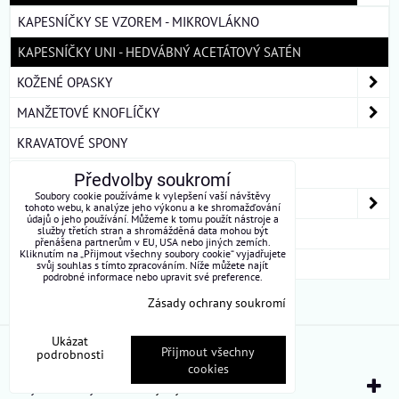
KAPESNÍČKY SE VZOREM - MIKROVLÁKNO
KAPESNÍČKY UNI - HEDVÁBNÝ ACETÁTOVÝ SATÉN
KOŽENÉ OPASKY
MANŽETOVÉ KNOFLÍČKY
KRAVATOVÉ SPONY
ŠLE
Předvolby soukromí
Soubory cookie používáme k vylepšení vaší návštěvy
DÁMSKÉ ŠÁTKY A ŠÁLY
tohoto webu, k analýze jeho výkonu a ke shromažďování
údajů o jeho používání. Můžeme k tomu použít nástroje a
služby třetích stran a shromážděná data mohou být
DÁRKOVÁ BALENÍ
přenášena partnerům v EU, USA nebo jiných zemích.
Kliknutím na „Přijmout všechny soubory cookie“ vyjadřujete
ROUŠKY BAVLNA
svůj souhlas s tímto zpracováním. Níže můžete najít
podrobné informace nebo upravit své preference.
Zásady ochrany soukromí
Ukázat
Předvolby soukromí
Zásady ochrany soukromí
Přijmout všechny
podrobnosti
cookies
Vytvořeno systémem:
ByznysWeb.cz