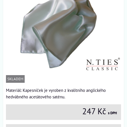
SKLADEM
Materiál: Kapesníček je vyroben z kvalitního anglického
hedvábného acetátového saténu.
247 Kč
s DPH