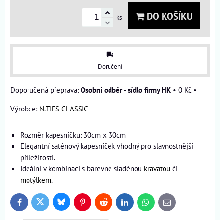
DO KOŠÍKU
ks
Doručení
Osobní odběr - sídlo firmy HK
•
0 Kč
•
Výrobce:
N.TIES CLASSIC
Rozměr kapesníčku: 30cm x 30cm
Elegantní saténový kapesníček vhodný pro slavnostnější
příležitosti.
Ideální v kombinaci s barevně sladěnou
kravatou
či
motýlkem
.
Bluesky
Twitter
Facebook
Pinterest
Reddit
LinkedIn
WhatsApp
E-
mail