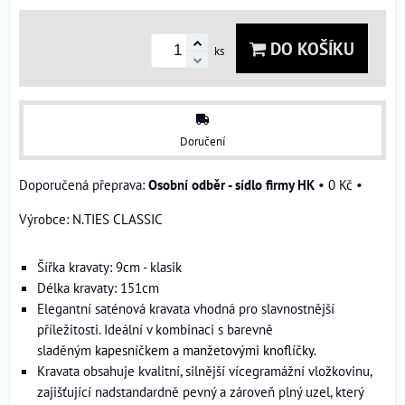
DO KOŠÍKU
ks
Doručení
Osobní odběr - sídlo firmy HK
•
0 Kč
•
Výrobce:
N.TIES CLASSIC
Šířka kravaty: 9cm - klasik
Délka kravaty: 151cm
Elegantní saténová kravata vhodná pro slavnostnější
příležitosti. Ideální v kombinaci s barevně
sladěným
kapesníčkem
a
manžetovými knoflíčky
.
Kravata obsahuje kvalitní, silnější vícegramážní vložkovinu,
zajišťující nadstandardně pevný a zároveň plný uzel, který