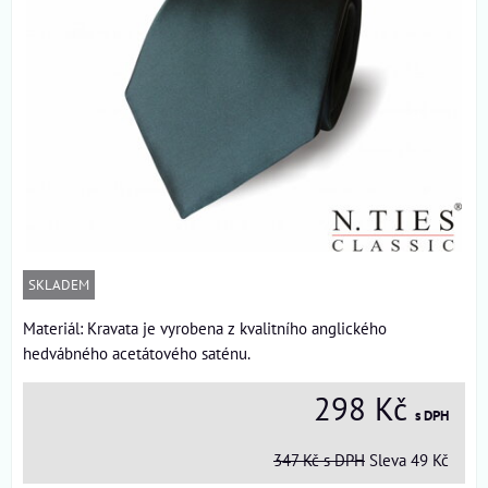
SKLADEM
Materiál: Kravata je vyrobena z kvalitního anglického
hedvábného acetátového saténu.
298 Kč
s DPH
347 Kč
s DPH
Sleva
49 Kč