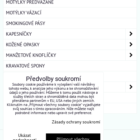
MOTÝLKY PŘEDVÁZÁNÉ
MOTÝLKY VÁZACÍ
SMOKINGOVÉ PÁSY
KAPESNÍČKY
KOŽENÉ OPASKY
MANŽETOVÉ KNOFLÍČKY
KRAVATOVÉ SPONY
ŠLE
Předvolby soukromí
Soubory cookie používáme k vylepšení vaší návštěvy
DÁMSKÉ ŠÁTKY A ŠÁLY
tohoto webu, k analýze jeho výkonu a ke shromažďování
údajů o jeho používání. Můžeme k tomu použít nástroje a
služby třetích stran a shromážděná data mohou být
DÁRKOVÁ BALENÍ
přenášena partnerům v EU, USA nebo jiných zemích.
Kliknutím na „Přijmout všechny soubory cookie“ vyjadřujete
ROUŠKY BAVLNA
svůj souhlas s tímto zpracováním. Níže můžete najít
podrobné informace nebo upravit své preference.
Zásady ochrany soukromí
Ukázat
Předvolby soukromí
Zásady ochrany soukromí
Přijmout všechny
podrobnosti