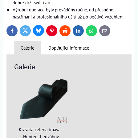
dobře drží svůj tvar.
Výrobní operace byly prováděny ručně, od přesného
nastříhání a profesionálního ušití až po pečlivé vyžehlení.
Bluesky
Twitter
Facebook
Pinterest
Reddit
LinkedIn
WhatsApp
E-
mail
Galerie
Doplňující informace
Galerie
Kravata zelená tmavá -
Hunter - hedvábný