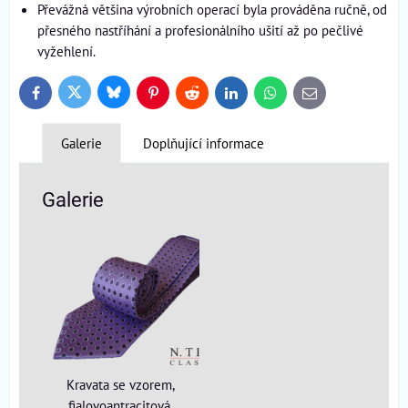
Převážná většina výrobních operací byla prováděna ručně, od
přesného nastříhání a profesionálního ušití až po pečlivé
vyžehlení.
Bluesky
Twitter
Facebook
Pinterest
Reddit
LinkedIn
WhatsApp
E-
mail
Galerie
Doplňující informace
Galerie
Kravata se vzorem,
fialovoantracitová,