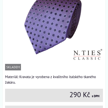
SKLADEM
Materiál: Kravata je vyrobena z kvalitního italského tkaného
žakáru.
290 Kč
s DPH