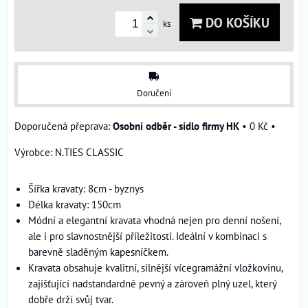
DO KOŠÍKU
ks
Doručení
Osobní odběr - sídlo firmy HK
•
0 Kč
•
Výrobce:
N.TIES CLASSIC
Šířka kravaty: 8cm - byznys
Délka kravaty: 150cm
Módní a elegantní kravata vhodná nejen pro denní nošení,
ale i pro slavnostnější příležitosti. Ideální v kombinaci s
barevně sladěným
kapesníčkem
.
Kravata obsahuje kvalitní, silnější vícegramážní vložkovinu,
zajišťující nadstandardně pevný a zároveň plný uzel, který
dobře drží svůj tvar.