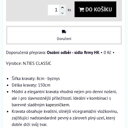
DO KOŠÍKU
ks
Doručení
Osobní odběr - sídlo firmy HK
•
0 Kč
•
Výrobce:
N.TIES CLASSIC
Šířka kravaty: 8cm - byznys
Délka kravaty: 150cm
Módní a elegantní kravata vhodná nejen pro denní nošení,
ale i pro slavnostnější příležitosti. Ideální v kombinaci s
barevně sladěným
kapesníčkem
.
Kravata obsahuje kvalitní, silnější vícegramážní vložkovinu,
zajišťující nadstandardně pevný a zároveň plný uzel, který
dobře drží svůj tvar.