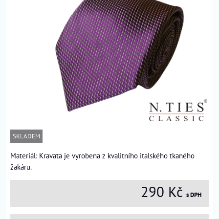
SKLADEM
Materiál: Kravata je vyrobena z kvalitního italského tkaného
žakáru.
290 Kč
s DPH