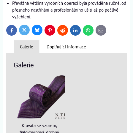
Převážná většina výrobních operací byla prováděna ručně, od
přesného nastříhání a profesionálního ušití až po pečlivé
vyžehlení.
Bluesky
Twitter
Facebook
Pinterest
Reddit
LinkedIn
WhatsApp
E-
mail
Galerie
Doplňující informace
Galerie
Kravata se vzorem,
fialovovínová, drobný