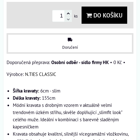
DO KOŠÍKU
ks
Doručení
Osobní odběr - sídlo firmy HK
•
0 Kč
•
Výrobce:
N.TIES CLASSIC
Šířka kravaty:
6cm - slim
Délka kravaty:
155cm
Módní kravata s drobným vzorem v aktuálně velmi
trendovém úzkém střihu, skvěle doplňující „slimfit look"
celého muže. Ideální v kombinaci s barevně sladěným
kapesníčkem
Kravata obsahuje kvalitní, silnější vícegramážní vložkovinu,