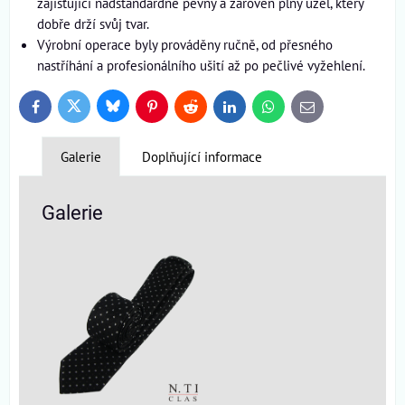
zajišťující nadstandardně pevný a zároveň plný uzel, který
dobře drží svůj tvar.
Výrobní operace byly prováděny ručně, od přesného
nastříhání a profesionálního ušití až po pečlivé vyžehlení.
Bluesky
Twitter
Facebook
Pinterest
Reddit
LinkedIn
WhatsApp
E-
mail
Galerie
Doplňující informace
Galerie