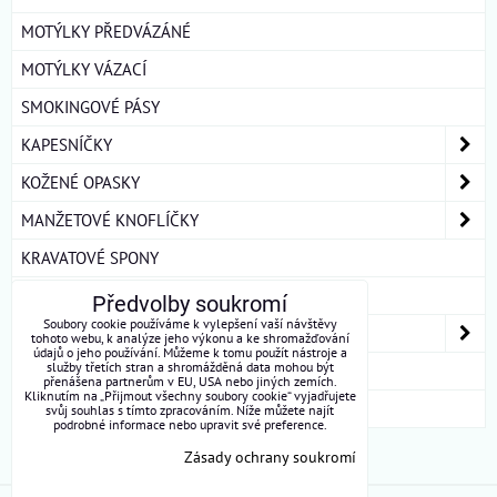
MOTÝLKY PŘEDVÁZÁNÉ
MOTÝLKY VÁZACÍ
SMOKINGOVÉ PÁSY
KAPESNÍČKY
KOŽENÉ OPASKY
MANŽETOVÉ KNOFLÍČKY
KRAVATOVÉ SPONY
ŠLE
Předvolby soukromí
Soubory cookie používáme k vylepšení vaší návštěvy
DÁMSKÉ ŠÁTKY A ŠÁLY
tohoto webu, k analýze jeho výkonu a ke shromažďování
údajů o jeho používání. Můžeme k tomu použít nástroje a
služby třetích stran a shromážděná data mohou být
DÁRKOVÁ BALENÍ
přenášena partnerům v EU, USA nebo jiných zemích.
Kliknutím na „Přijmout všechny soubory cookie“ vyjadřujete
ROUŠKY BAVLNA
svůj souhlas s tímto zpracováním. Níže můžete najít
podrobné informace nebo upravit své preference.
Zásady ochrany soukromí