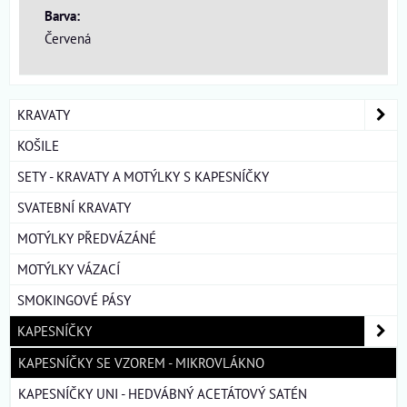
Barva:
Červená
KRAVATY
KOŠILE
SETY - KRAVATY A MOTÝLKY S KAPESNÍČKY
SVATEBNÍ KRAVATY
MOTÝLKY PŘEDVÁZÁNÉ
MOTÝLKY VÁZACÍ
SMOKINGOVÉ PÁSY
KAPESNÍČKY
KAPESNÍČKY SE VZOREM - MIKROVLÁKNO
KAPESNÍČKY UNI - HEDVÁBNÝ ACETÁTOVÝ SATÉN