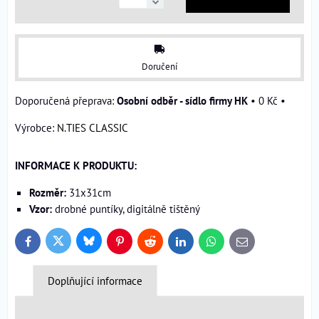
Doručení
Osobní odběr - sídlo firmy HK
•
0 Kč
•
Výrobce:
N.TIES CLASSIC
INFORMACE K PRODUKTU:
Rozměr:
31x31cm
Vzor:
drobné puntíky, digitálně tištěný
Bluesky
Twitter
Facebook
Pinterest
Reddit
LinkedIn
WhatsApp
E-
mail
Doplňující informace