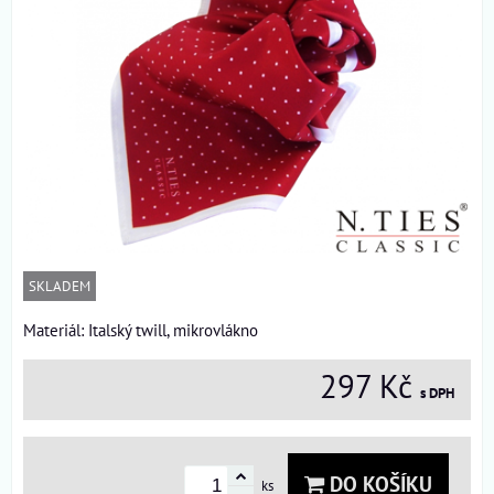
SKLADEM
Materiál: Italský twill, mikrovlákno
297 Kč
s DPH
DO KOŠÍKU
ks