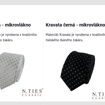
am
bulka
á - mikrovlákno
Kravata černá - mikrovlákno
a je vyrobena z kvalitního
Materiál: Kravata je vyrobena z kvalitní
o žakáru.
italského tkaného žakáru.