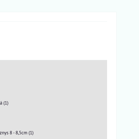
á (1)
znys 8 - 8,5cm (1)