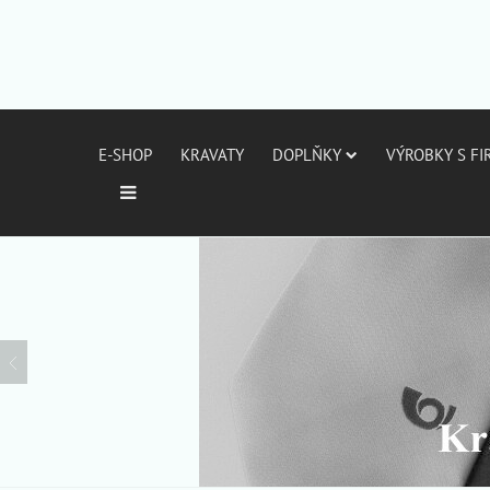
E-SHOP
KRAVATY
DOPLŇKY
VÝROBKY S F