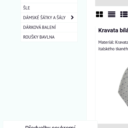
ŠLE
DÁMSKÉ ŠÁTKY A ŠÁLY
Mřížka
Sezn
Ta
DÁRKOVÁ BALENÍ
Kravata bíl
ROUŠKY BAVLNA
Materiál: Kravat
italského tkanéh